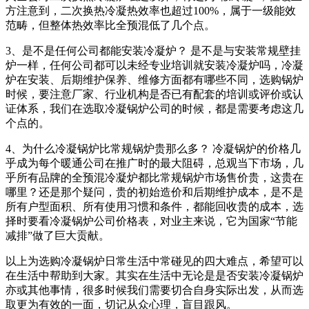
方注意到，二次换热冷凝热效率也超过100%，属于一级能效
范畴，但整体热效率比全预混低了几个点。
3、是不是任何公司都能安装冷凝炉？ 是不是与安装常规壁挂
炉一样，任何公司都可以未经专业培训就安装冷凝炉吗，冷凝
炉在安装、后期维护保养、维修方面都有哪些不同，选购锅炉
时候，要注意厂家、行业机构是否已有配套的培训或评价或认
证体系，我们在选取冷凝锅炉公司的时候，都是需要考虑这几
个点的。
4、为什么冷凝锅炉比常规锅炉贵那么多？ 冷凝锅炉的价格几
乎成为每个暖通公司在推广时的最大阻碍，总观当下市场，几
乎所有品牌的全预混冷凝炉都比常规锅炉市场售价贵，这贵在
哪里？还是那个疑问，贵的初始造价和后期维护成本，是不是
所有户型面积、所有使用习惯和条件，都能回收贵的成本，选
择时要看冷凝锅炉公司价格表，对业主来说，它为国家“节能
减排”做了巨大贡献。
以上为选购冷凝锅炉日常生活中常碰见的四大难点，希望可以
在生活中帮助到大家。其实在生活中无论是是否安装冷凝锅炉
亦或其他事情，很多时候我们需要切合自身实际出发，从而选
取更为有效的一面，切记从众心理，盲目跟风。